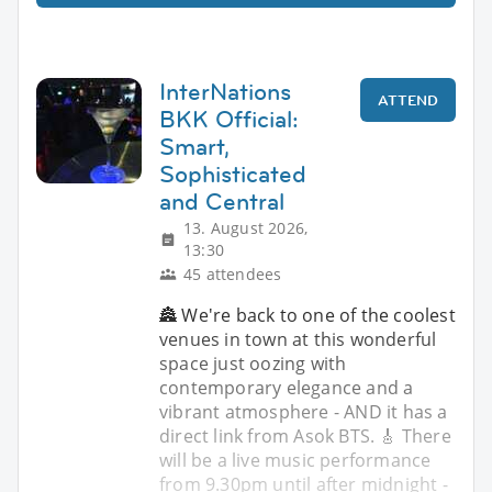
InterNations
ATTEND
BKK Official:
Smart,
Sophisticated
and Central
13. August 2026,
13:30
45 attendees
🏯 We're back to one of the coolest
venues in town at this wonderful
space just oozing with
contemporary elegance and a
vibrant atmosphere - AND it has a
direct link from Asok BTS. 🎸 There
will be a live music performance
from 9.30pm until after midnight -