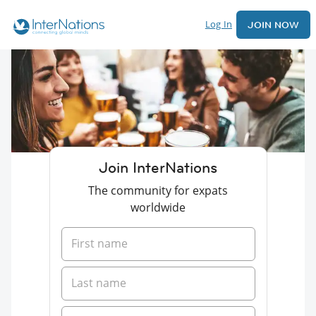
Log In
JOIN NOW
Join InterNations
The community for expats
worldwide