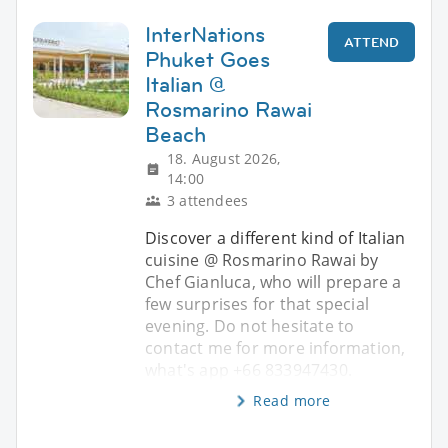
InterNations
ATTEND
Phuket Goes
Italian @
Rosmarino Rawai
Beach
18. August 2026,
14:00
3 attendees
Discover a different kind of Italian
cuisine @ Rosmarino Rawai by
Chef Gianluca, who will prepare a
few surprises for that special
evening. Do not hesitate to
contact me for more information,
what's app +66 833947430.
Read more