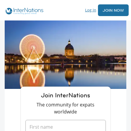
Log In
JOIN NOW
Join InterNations
The community for expats
worldwide