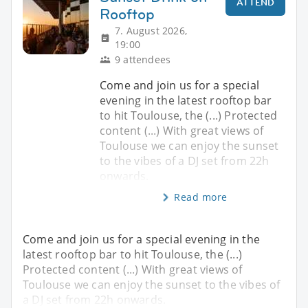
ATTEND
Rooftop
7. August 2026,
19:00
9 attendees
Come and join us for a special
evening in the latest rooftop bar
to hit Toulouse, the (...) Protected
content (...) With great views of
Toulouse we can enjoy the sunset
to the vibes of a DJ set from 22h
onwards.
Read more
Come and join us for a special evening in the
latest rooftop bar to hit Toulouse, the (...)
Protected content (...) With great views of
Toulouse we can enjoy the sunset to the vibes of
a DJ set from 22h onwards.