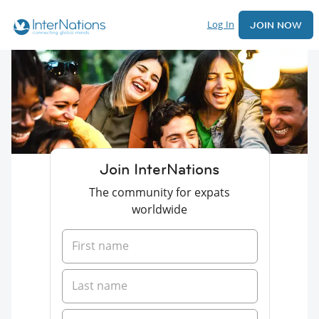
Log In
JOIN NOW
Join InterNations
The community for expats
worldwide