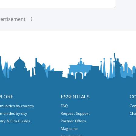
ertisement
PLORE
ESSENTIALS
C
unities by country
FAQ
Com
unities by city
Request Support
Ch
try & City Guides
Partner Offers
Magazine