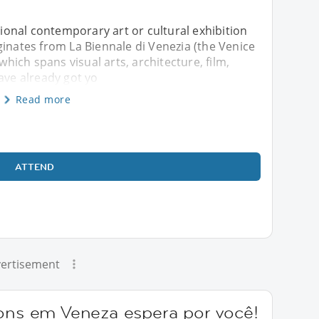
ational contemporary art or cultural exhibition
ginates from La Biennale di Venezia (the Venice
 which spans visual arts, architecture, film,
ave already got yo
Read more
ATTEND
ertisement
ions em Veneza espera por você!