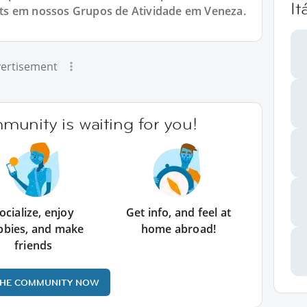
It
xpats em nossos Grupos de Atividade em Veneza.
ertisement
unity is waiting for you!
ocialize, enjoy
Get info, and feel at
bbies, and make
home abroad!
friends
THE COMMUNITY NOW