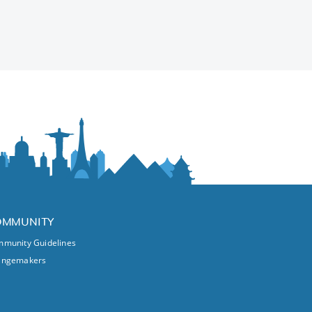
OMMUNITY
munity Guidelines
angemakers