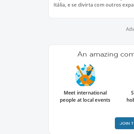
Itália, e se divirta com outros e
Adv
An amazing comm
Meet international
S
people at local events
ho
JOIN 