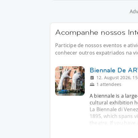
Adv
Acompanhe nossos Inte
Participe de nossos eventos e ati
conhecer outros expatriados na vid
Biennale De A
12. August 2026, 15
1 attendees
A biennale is a larg
cultural exhibition 
La Biennale di Venezi
1895, which spans vi
theatre. If you have