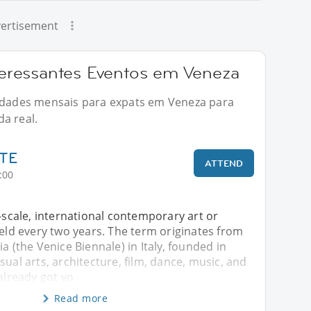
ertisement
ressantes Eventos em Veneza
vidades mensais para expats em Veneza para
a real.
RTE
ATTEND
:00
e-scale, international contemporary art or
held every two years. The term originates from
a (the Venice Biennale) in Italy, founded in
sual arts, architecture, film, dance, music, and
 already got yo
Read more