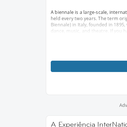
A biennale is a large-scale, intern
held every two years. The term ori
Biennale) in Italy, founded in 1895,
dance, music, and theatre. If you h
Adv
A Experiência InterNat