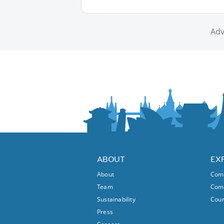
Adv
ABOUT
EX
About
Comm
Team
Comm
Sustainability
Coun
Press