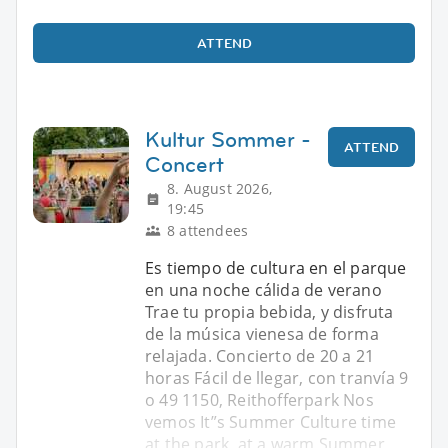
ATTEND
Kultur Sommer -
ATTEND
Concert
8. August 2026,
19:45
8 attendees
Es tiempo de cultura en el parque
en una noche cálida de verano
Trae tu propia bebida, y disfruta
de la música vienesa de forma
relajada. Concierto de 20 a 21
horas Fácil de llegar, con tranvía 9
o 49 1150, Reithofferpark Nos
vemos It”s Summer Culture time
at the park, at a warm Summer