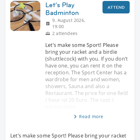
Let‘s Play
ATTEND
Badminton
9. August 2026,
19:00
2 attendees
Let’s make some Sport! Please
bring your racket and a birdie
(shuttlecock) with you. If you don‘t
have one, you can rent it on the
reception. The Sport Center has a
wardrobe for men and women,
showers, Sauna and also a
Restaurant. The price for one field
/ hour ist 20 Euro. The cost /
person depe
Read more
Let’s make some Sport! Please bring your racket