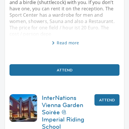
and a birdie (shuttlecock) with you. If you don‘t
have one, you can rent it on the reception. The
Sport Center has a wardrobe for men and
women, showers, Sauna and also a Restaurant.
The price for one field / hour ist 20 Euro. The
cost / person depe
Read more
ATTEND
InterNations
ATTEND
Vienna Garden
Soirée @
Imperial Riding
School