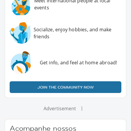
Meet international people at local
events
Socialize, enjoy hobbies, and make
friends
Get info, and feel at home abroad!
JOIN THE COMMUNITY NOW
Advertisement
Acompanhe nossos