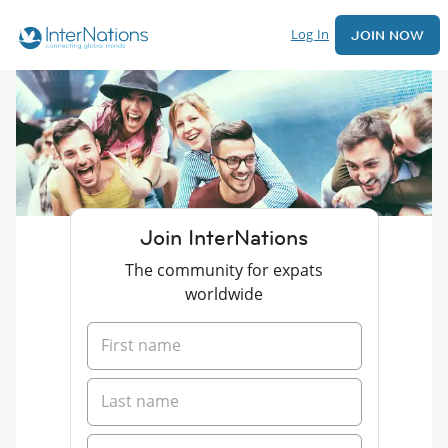
Log In
JOIN NOW
Join InterNations
The community for expats
worldwide