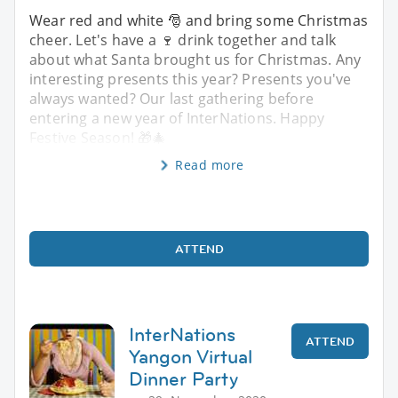
Wear red and white 🎅 and bring some Christmas
cheer. Let's have a 🍷 drink together and talk
about what Santa brought us for Christmas. Any
interesting presents this year? Presents you've
always wanted? Our last gathering before
entering a new year of InterNations. Happy
Festive Season! 🎁🎄
Read more
ATTEND
InterNations
ATTEND
Yangon Virtual
Dinner Party