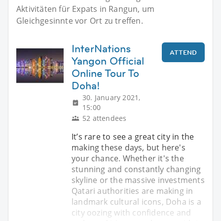
Aktivitäten für Expats in Rangun, um
Gleichgesinnte vor Ort zu treffen.
InterNations
ATTEND
Yangon Official
Online Tour To
Doha!
30. January 2021,
15:00
52 attendees
It’s rare to see a great city in the
making these days, but here's
your chance. Whether it's the
stunning and constantly changing
skyline or the massive investments
Qatari authorities are making in
landmark cultural icons, Doha is a
city oozing with confidence and