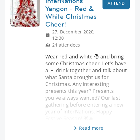
InterNations
ATTEND
Yangon - Red &
White Christmas
Cheer!
27. December 2020,
12:30
24 attendees
Wear red and white 🎅 and bring
some Christmas cheer. Let's have
a 🍷 drink together and talk about
what Santa brought us for
Christmas. Any interesting
presents this year? Presents
you've always wanted? Our last
gathering before entering a new
year of InterNations. Happy
Festive Season! 🎁🎄
Read more