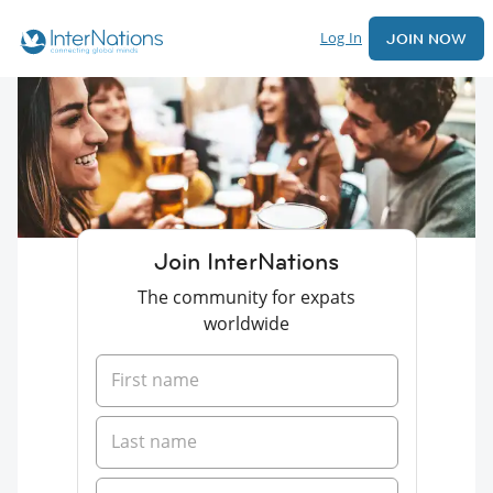
Log In
JOIN NOW
Join InterNations
The community for expats
worldwide