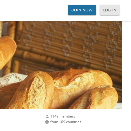
JOIN NOW
LOG IN
1149 members
from 109 countries