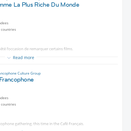
mme La Plus Riche Du Monde
rançaise en votre compagnie !
ndees
 countries
été l'occasion de remarquer certains films.
Read more
rès prometteuse, 'La femme la plus riche du monde', avec notamment
ert.
ancophone Culture Group
titrée.
 Francophone
 la Table francophone au Café français juste avant.
cted content
ndees
 countries
cinéma en votre compagnie !
cophone gathering, this time in the Café Français.