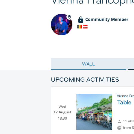
Community Member
WALL
UPCOMING ACTIVITIES
Vienna Fr
Table
Wed
12 August
18:30
11 att
from 8