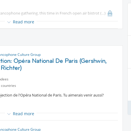
francophone gathering, this time in French open air bistrot
Read more
 French ... or if you want to hear it spoken.
ent
might have their famous moules-frites for us - to be confirmed. I
ancophone Culture Group
tion: Opéra National De Paris (Gershwin,
 Richter)
 a French touch in your company,
ndees
 countries
projection de l'Opéra National de Paris. Tu aimerais venir aussi?
e francophone - ça fait longtemps - en terrasse au
Read more
rre en bonne compagnie en parlant (surtout) français.
it au moules-frites mais c'est à confirmer. Peut-être opterai-je
ancophone Culture Group