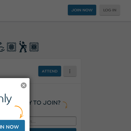
JOIN NOW
LOG IN
🏽🕺🏾
ATTEND
ly
READY TO JOIN?
IN NOW