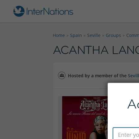
Home
Spain
Seville
Groups
Commu
ACANTHA LANG- 
Hosted by a member of the
Sevi
A