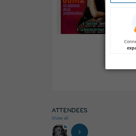
Conne
expa
ATTENDEES
Show all