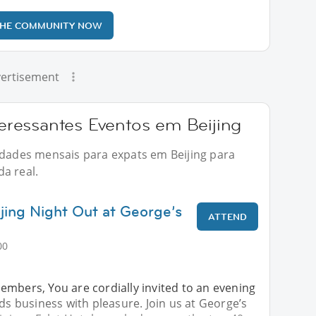
THE COMMUNITY NOW
ertisement
ressantes Eventos em Beijing
vidades mensais para expats em Beijing para
a real.
ijing Night Out at George’s
ATTEND
00
embers, You are cordially invited to an evening
nds business with pleasure. Join us at George’s