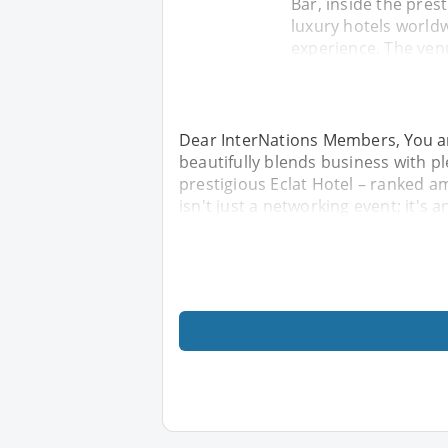
Bar, inside the pres
luxury hotels worldwi
experience. The ven
Dear InterNations Members, You are
beautifully blends business with pl
prestigious Eclat Hotel – ranked a
isn't just a networking event; it's 