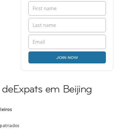
JOIN NOW
deExpats em Beijing
ileiros
xpatriados