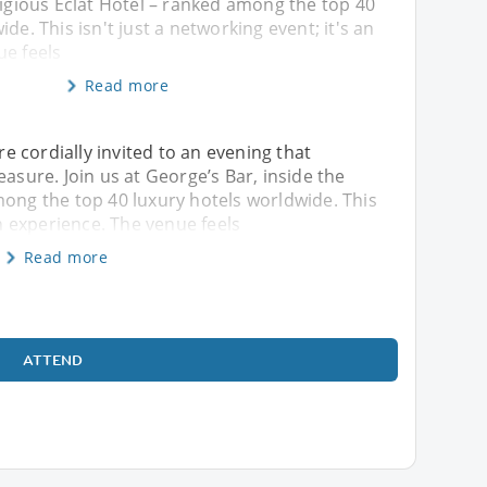
tigious Eclat Hotel – ranked among the top 40
de. This isn't just a networking event; it's an
ue feels
Read more
 cordially invited to an evening that
easure. Join us at George’s Bar, inside the
mong the top 40 luxury hotels worldwide. This
an experience. The venue feels
Read more
ATTEND