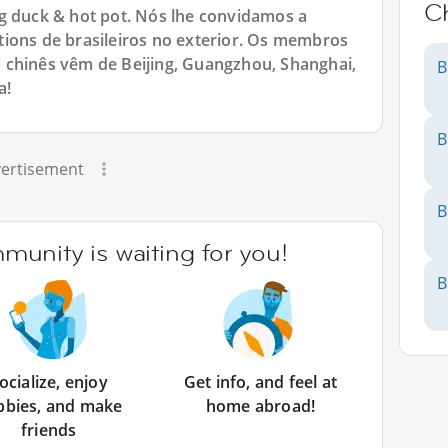
C
g duck & hot pot. Nós lhe convidamos a
ions de brasileiros no exterior. Os membros
 chinês vêm de Beijing, Guangzhou, Shanghai,
B
a!
B
ertisement
B
unity is waiting for you!
B
ocialize, enjoy
Get info, and feel at
bbies, and make
home abroad!
friends