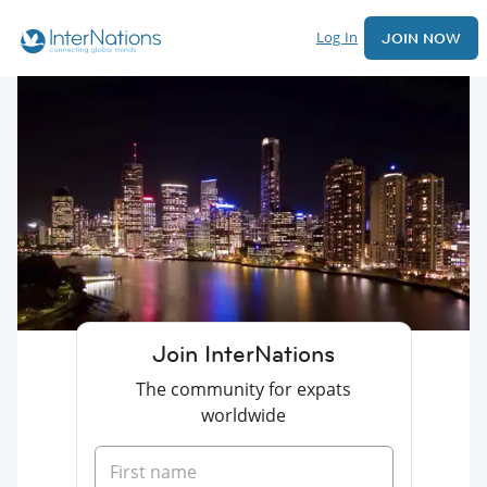
Log In
JOIN NOW
Join InterNations
The community for expats
worldwide