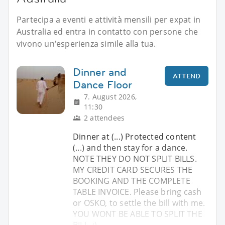
Partecipa a eventi e attività mensili per expat in
Australia ed entra in contatto con persone che
vivono un'esperienza simile alla tua.
Dinner and
ATTEND
Dance Floor
7. August 2026,
11:30
2 attendees
Dinner at (...) Protected content
(...) and then stay for a dance.
NOTE THEY DO NOT SPLIT BILLS.
MY CREDIT CARD SECURES THE
BOOKING AND THE COMPLETE
TABLE INVOICE. Please bring cash
or OSKO, to settle the bill with me.
YOU WONT BE ABLE TO SPLIT THE