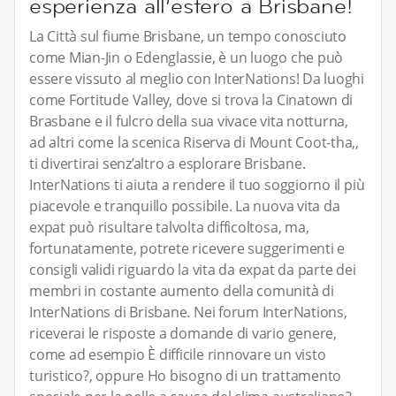
esperienza all’estero a Brisbane!
La Città sul fiume Brisbane, un tempo conosciuto
come Mian-Jin o Edenglassie, è un luogo che può
essere vissuto al meglio con InterNations! Da luoghi
come Fortitude Valley, dove si trova la Cinatown di
Brasbane e il fulcro della sua vivace vita notturna,
ad altri come la scenica Riserva di Mount Coot-tha,,
ti divertirai senz’altro a esplorare Brisbane.
InterNations ti aiuta a rendere il tuo soggiorno il più
piacevole e tranquillo possibile. La nuova vita da
expat può risultare talvolta difficoltosa, ma,
fortunatamente, potrete ricevere suggerimenti e
consigli validi riguardo la vita da expat da parte dei
membri in costante aumento della comunità di
InterNations di Brisbane. Nei forum InterNations,
riceverai le risposte a domande di vario genere,
come ad esempio È difficile rinnovare un visto
turistico?, oppure Ho bisogno di un trattamento