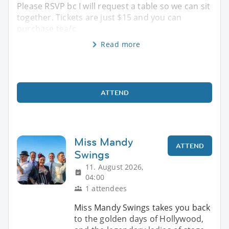
Please RSVP bc I will request a table so we can sit
together. Tickets are just $15 and you can
purchase tea/c
Read more
ATTEND
Miss Mandy
ATTEND
Swings
11. August 2026,
04:00
1 attendees
Miss Mandy Swings takes you back
to the golden days of Hollywood,