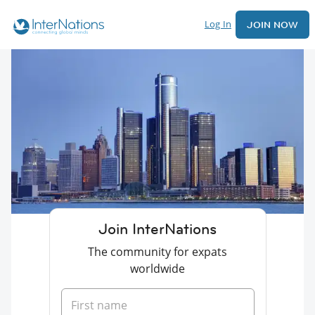
Log In
JOIN NOW
Join InterNations
The community for expats
worldwide