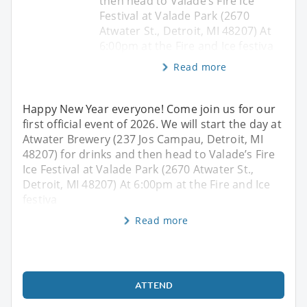
then head to Valade’s Fire Ice
Festival at Valade Park (2670
Atwater St., Detroit, MI 48207) At
6:00pm at the Fire and Ice festiva
Read more
Happy New Year everyone! Come join us for our
first official event of 2026. We will start the day at
Atwater Brewery (237 Jos Campau, Detroit, MI
48207) for drinks and then head to Valade’s Fire
Ice Festival at Valade Park (2670 Atwater St.,
Detroit, MI 48207) At 6:00pm at the Fire and Ice
festiva
Read more
ATTEND