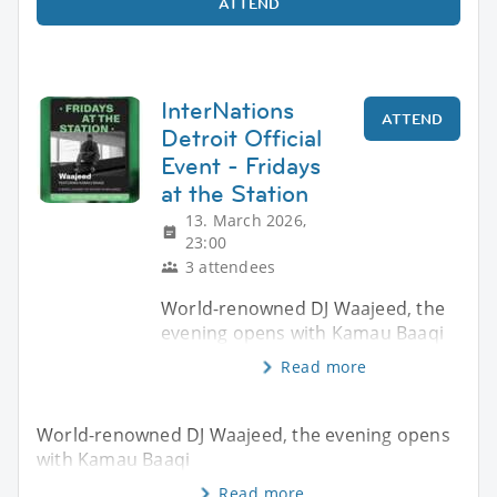
ATTEND
InterNations
ATTEND
Detroit Official
Event - Fridays
at the Station
13. March 2026,
23:00
3 attendees
World-renowned DJ Waajeed, the
evening opens with Kamau Baaqi
Read more
World-renowned DJ Waajeed, the evening opens
with Kamau Baaqi
Read more