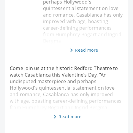
perhaps Hollywood's
quintessential statement on love
and romance, Casablanca has only
improved with age, boasting
career-defining performances
from Humphrey Bogart and Ingrid
Bergma
Read more
Come join us at the historic Redford Theatre to
watch Casablanca this Valentine’s Day. “An
undisputed masterpiece and perhaps
Hollywood's quintessential statement on love
and romance, Casablanca has only improved
with age, boasting career-defining performances
from Humphrey Bogart and Ingrid Bergma
Read more