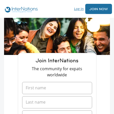
Log In
JOIN NOW
Join InterNations
The community for expats
worldwide