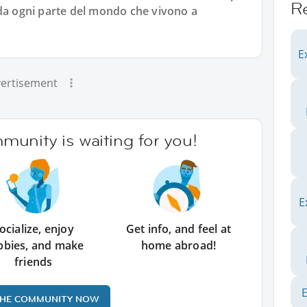
R
 da ogni parte del mondo che vivono a
E
ertisement
unity is waiting for you!
E
ocialize, enjoy
Get info, and feel at
bbies, and make
home abroad!
friends
E
THE COMMUNITY NOW