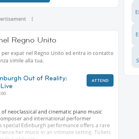
E
ertisement
E
i nel Regno Unito
li per expat nel Regno Unito ed entra in contatto
za simile alla tua.
inburgh Out of Reality:
ATTEND
 Live
:00
 of neoclassical and cinematic piano music
, composer and international performer
is special Edinburgh performance offers a rare
ience her music in an intimate setting. Tickets