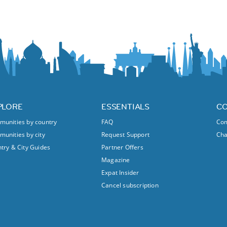
PLORE
ESSENTIALS
C
unities by country
FAQ
Com
unities by city
Request Support
Ch
try & City Guides
Partner Offers
Magazine
Expat Insider
Cancel subscription