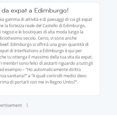
a da expat a Edimburgo!
a gamma di attività e di paesaggi di cui gli expat
e la fortezza reale del Castello di Edimburgo,
 i negozi e le boutiques di alta moda lungo la
diciottesimo secolo. Certo, vi sono anche
eef. Edimburgo vi offrirà una gran quantità di
expat di InterNations a Edimburgo è qui per
i che tu ottenga il massimo della tua vita da expat.
ri membri sono felici di aiutarti riguardo a tutti gli
 – ad esempio – “Ho automaticamente diritto
nza sanitaria?” a “A quali controlli medici devo
rima di portarli con me in Regno Unito?”.
ertisement