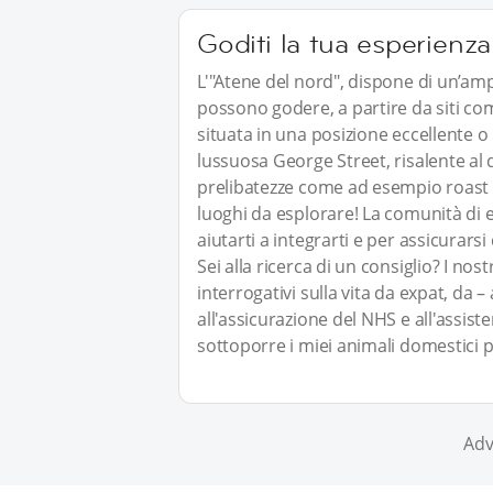
Goditi la tua esperienz
L'"Atene del nord", dispone di un’ampi
possono godere, a partire da siti com
situata in una posizione eccellente o
lussuosa George Street, risalente al 
prelibatezze come ad esempio roast b
luoghi da esplorare! La comunità di 
aiutarti a integrarti e per assicurars
Sei alla ricerca di un consiglio? I nost
interrogativi sulla vita da expat, da
all'assicurazione del NHS e all'assiste
sottoporre i miei animali domestici p
Adv