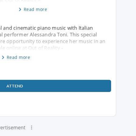
at Out of Reality –
Read more
l and cinematic piano music with Italian
l performer Alessandra Toni. This special
re opportunity to experience her music in an
le online at Out of Reality –
Read more
ATTEND
ertisement