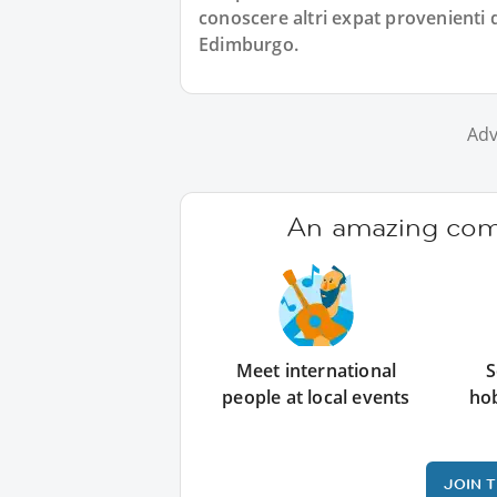
conoscere altri expat provenienti
Edimburgo.
Adv
An amazing comm
Meet international
S
people at local events
ho
JOIN 