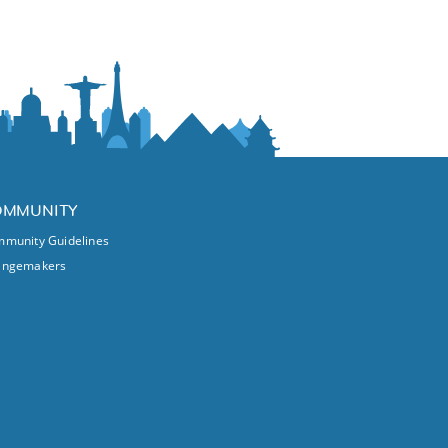
OMMUNITY
munity Guidelines
angemakers