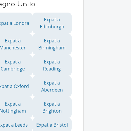
egno Unito
Expat a
xpat a Londra
Edimburgo
Expat a
Expat a
Manchester
Birmingham
Expat a
Expat a
Cambridge
Reading
Expat a
xpat a Oxford
Aberdeen
Expat a
Expat a
Nottingham
Brighton
xpat a Leeds
Expat a Bristol