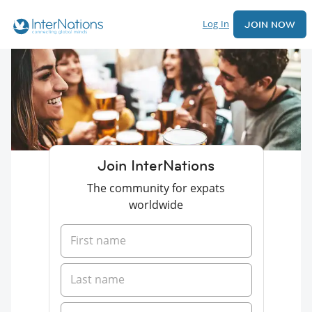
Log In
JOIN NOW
Join InterNations
The community for expats
worldwide