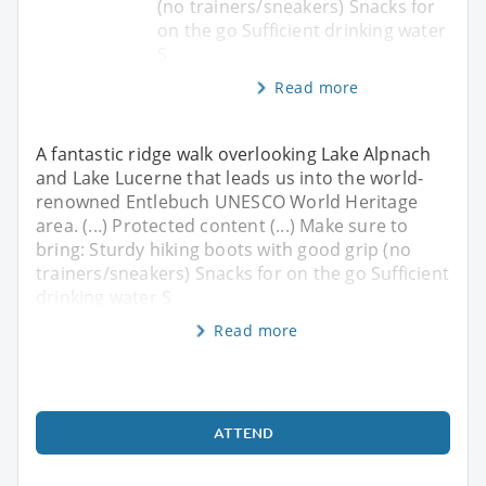
(no trainers/sneakers) Snacks for
on the go Sufficient drinking water
S
Read more
A fantastic ridge walk overlooking Lake Alpnach
and Lake Lucerne that leads us into the world-
renowned Entlebuch UNESCO World Heritage
area. (...) Protected content (...) Make sure to
bring: Sturdy hiking boots with good grip (no
trainers/sneakers) Snacks for on the go Sufficient
drinking water S
Read more
ATTEND