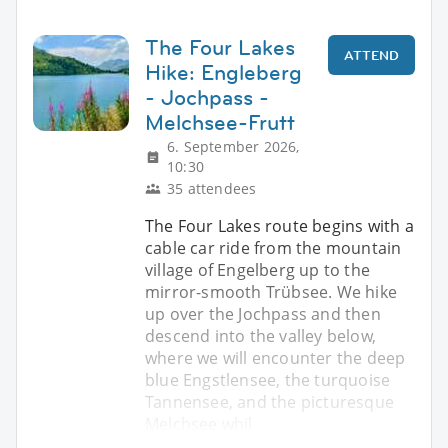
The Four Lakes
ATTEND
Hike: Engleberg
- Jochpass -
Melchsee-Frutt
6. September 2026,
10:30
35 attendees
The Four Lakes route begins with a
cable car ride from the mountain
village of Engelberg up to the
mirror-smooth Trübsee. We hike
up over the Jochpass and then
descend into the valley below,
where we will encounter the deep
blue Engstlensee, the turquoise
Tannensee, and the picturesque
Melchsee whil