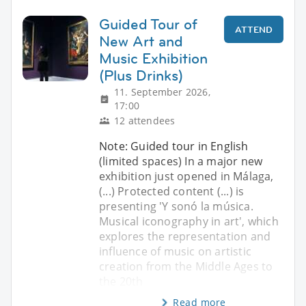
Guided Tour of
ATTEND
New Art and
Music Exhibition
(Plus Drinks)
11. September 2026,
17:00
12 attendees
Note: Guided tour in English
(limited spaces) In a major new
exhibition just opened in Málaga,
(...) Protected content (...) is
presenting 'Y sonó la música.
Musical iconography in art', which
explores the representation and
influence of music on artistic
creation from the Middle Ages to
the 20th
Read more