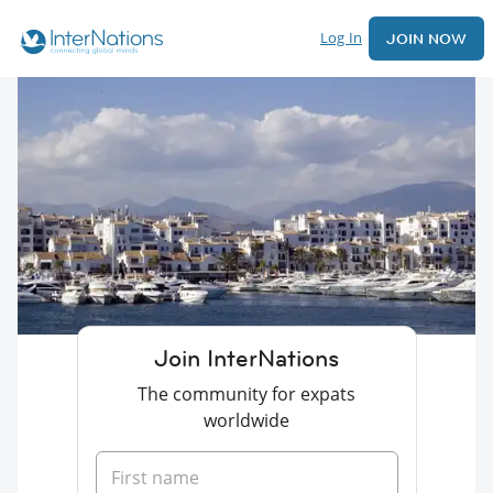
Log In
JOIN NOW
Join InterNations
The community for expats
worldwide