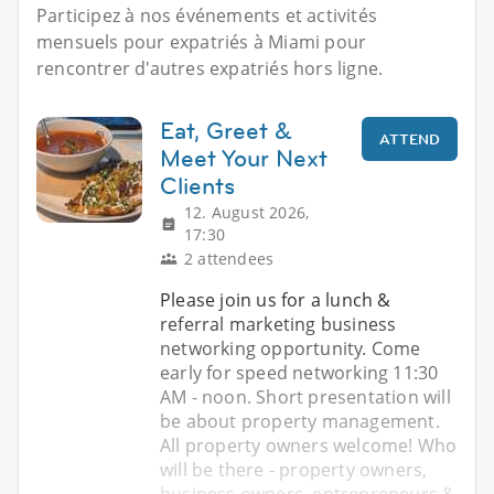
Participez à nos événements et activités
mensuels pour expatriés à Miami pour
rencontrer d'autres expatriés hors ligne.
Eat, Greet &
ATTEND
Meet Your Next
Clients
12. August 2026,
17:30
2 attendees
Please join us for a lunch &
referral marketing business
networking opportunity. Come
early for speed networking 11:30
AM - noon. Short presentation will
be about property management.
All property owners welcome! Who
will be there - property owners,
business owners, entrepreneurs &