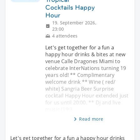
Cocktails Happy
Hour
19. September 2026,
23:00
4 attendees
Let's get together for a fun a
happy hour drinks & bites at new
venue Calle Dragones Miami to
celebrate InterNations turning 19
years old! ** Complimentary
welcome drink ** Wine ( red/
white) Sangria Beer Surprise
cocktail Happy Hour extended just
for us until 20:00. ** Dj and live
music (19:3
Read more
Let's get together for a fun a happy hour drinks