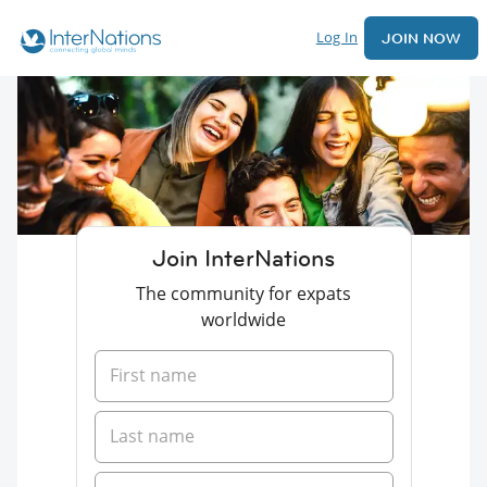
Log In
JOIN NOW
Join InterNations
The community for expats
worldwide