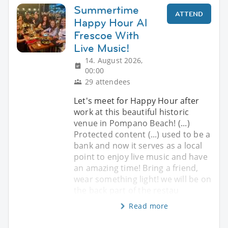
Summertime
ATTEND
Happy Hour Al
Frescoe With
Live Music!
14. August 2026,
00:00
29 attendees
Let's meet for Happy Hour after
work at this beautiful historic
venue in Pompano Beach! (...)
Protected content (...) used to be a
bank and now it serves as a local
point to enjoy live music and have
an amazing time! Bring a friend,
wear something light! we will be on
the back part of the restau
Read more