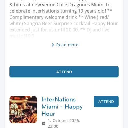
& bites at new venue Calle Dragones Miami to
celebrate InterNations turning 19 years old! **
Complimentary welcome drink ** Wine ( red/
white) Sangria Beer Surprise cocktail Happy Hour
extended just for us until 20:00. ** Dj and live
music (19:3
Read more
ATTEND
InterNations
ATTEND
Miami - Happy
Hour
1. October 2026,
23:00