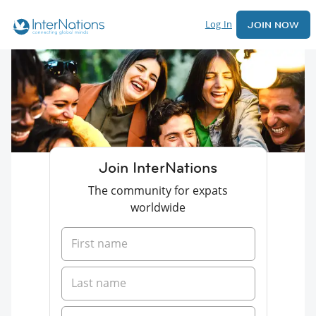
Log In
JOIN NOW
Join InterNations
The community for expats
worldwide