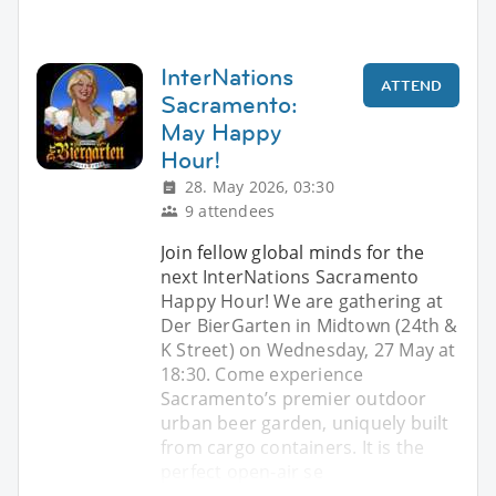
InterNations
ATTEND
Sacramento:
May Happy
Hour!
28. May 2026, 03:30
9 attendees
Join fellow global minds for the
next InterNations Sacramento
Happy Hour! We are gathering at
Der BierGarten in Midtown (24th &
K Street) on Wednesday, 27 May at
18:30. Come experience
Sacramento’s premier outdoor
urban beer garden, uniquely built
from cargo containers. It is the
perfect open-air se