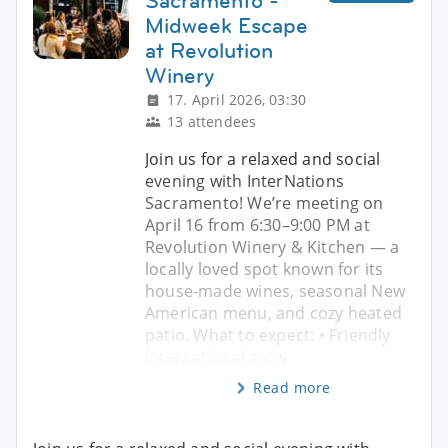
Sacramento -
Midweek Escape
at Revolution
Winery
17. April 2026, 03:30
13 attendees
Join us for a relaxed and social
evening with InterNations
Sacramento! We’re meeting on
April 16 from 6:30–9:00 PM at
Revolution Winery & Kitchen — a
locally loved spot known for its
house-made wines, seasonal New
American menu, and cozy heated
patio. What to expect: • Friendly
international crow
Read more