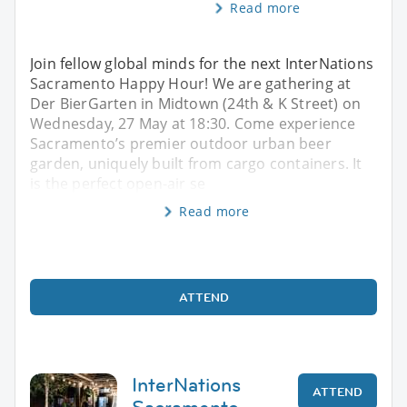
Read more
Join fellow global minds for the next InterNations
Sacramento Happy Hour! We are gathering at
Der BierGarten in Midtown (24th & K Street) on
Wednesday, 27 May at 18:30. Come experience
Sacramento’s premier outdoor urban beer
garden, uniquely built from cargo containers. It
is the perfect open-air se
Read more
ATTEND
InterNations
ATTEND