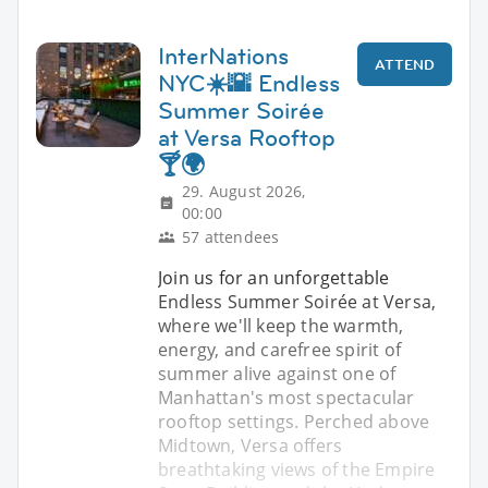
InterNations
ATTEND
NYC☀️🌇 Endless
Summer Soirée
at Versa Rooftop
🍸🌍
29. August 2026,
00:00
57 attendees
Join us for an unforgettable
Endless Summer Soirée at Versa,
where we'll keep the warmth,
energy, and carefree spirit of
summer alive against one of
Manhattan's most spectacular
rooftop settings. Perched above
Midtown, Versa offers
breathtaking views of the Empire