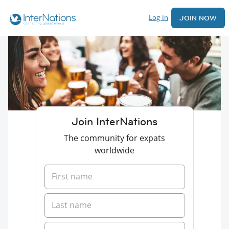
Log In
JOIN NOW
Join InterNations
The community for expats
worldwide