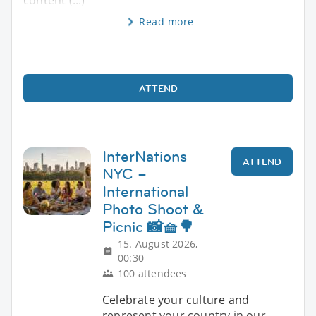
Read more
ATTEND
InterNations
ATTEND
NYC –
International
Photo Shoot &
Picnic 📸🧺🌳
15. August 2026,
00:30
100 attendees
Celebrate your culture and
represent your country in our