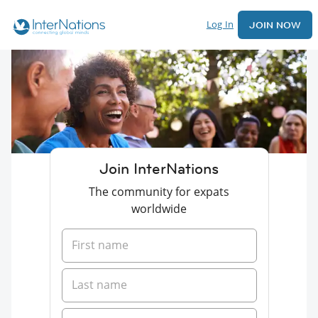
Log In
JOIN NOW
Join InterNations
The community for expats
worldwide