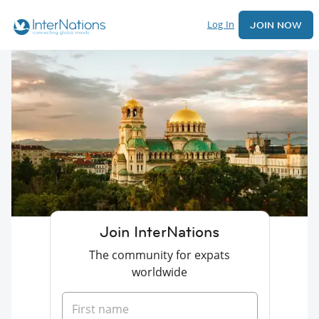
Log In
JOIN NOW
Join InterNations
The community for expats
worldwide