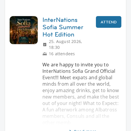
InterNations
ATTEND
Sofia Summer
Hot Edition
25. August 2026,
18:30
16 attendees
We are happy to invite you to
InterNations Sofia Grand Official
Event!!! Meet expats and global
minds from all over the world,
enjoy amazing drinks, get to know
new members, and make the best
out of your night! What to Expect:
A fun afterwork among Albatross
members, Consuls and all the
other memb