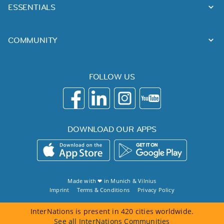
ESSENTIALS
COMMUNITY
FOLLOW US
DOWNLOAD OUR APPS
Made with ❤ in
Munich
&
Vilnius
Imprint
Terms & Conditions
Privacy Policy
InterNations is present in 420 cities worldwide.
See all InterNations Communities