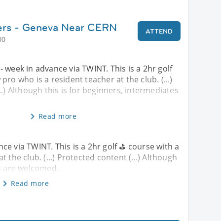
ners - Geneva Near CERN
ATTEND
00
 week in advance via TWINT. This is a 2hr golf
pro who is a resident teacher at the club. (...)
..) Although this is for beginners, intermediates
Read more
e via TWINT. This is a 2hr golf ⛳️ course with a
 the club. (...) Protected content (...) Although
es are welcomed.
Read more