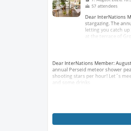
57 attendees
Dear InterNations M
stargazing. The an
letting you catch up
at the terrace of Gr
Dear InterNations Member: August i
annual Perseid meteor shower peak
shooting stars per hour! Let´s mee
and some drinks