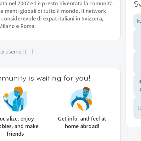
Sv
ata nel 2007 ed è presto diventata la comunità
 e menti globali di tutto il mondo. Il network
nsiderevole di expat italiani in Svizzera,
I
 Milano e Roma.
ertisement
unity is waiting for you!
I
I
ocialize, enjoy
Get info, and feel at
bbies, and make
home abroad!
friends