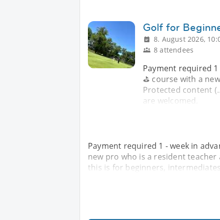
Golf for Begin
8. August 2026, 10:
8 attendees
Payment required 1 -
⛳️ course with a new 
Protected content (.
are welcomed.
Payment required 1 - week in advanc
new pro who is a resident teacher at
this is for beginners, intermediat