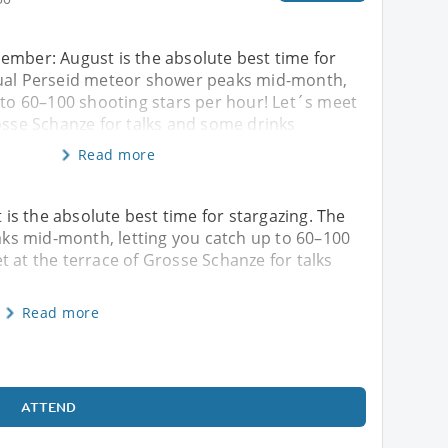
ember: August is the absolute best time for
nual Perseid meteor shower peaks mid-month,
 to 60–100 shooting stars per hour! Let´s meet
osse Schanze for talks and some drinks
Read more
s the absolute best time for stargazing. The
s mid-month, letting you catch up to 60–100
t at the terrace of Grosse Schanze for talks
Read more
ATTEND