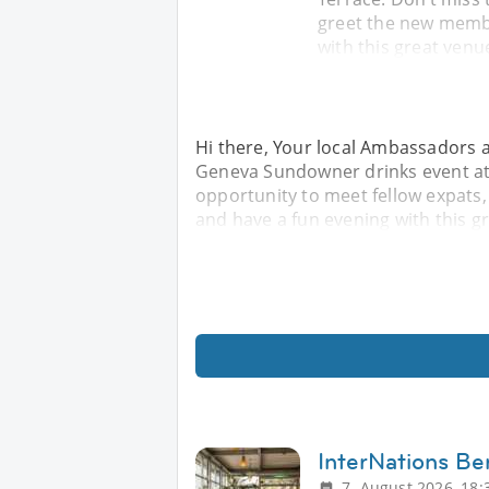
greet the new memb
with this great venu
Hi there, Your local Ambassadors a
Geneva Sundowner drinks event at 
opportunity to meet fellow expats
and have a fun evening with this g
InterNations Be
7. August 2026, 18: