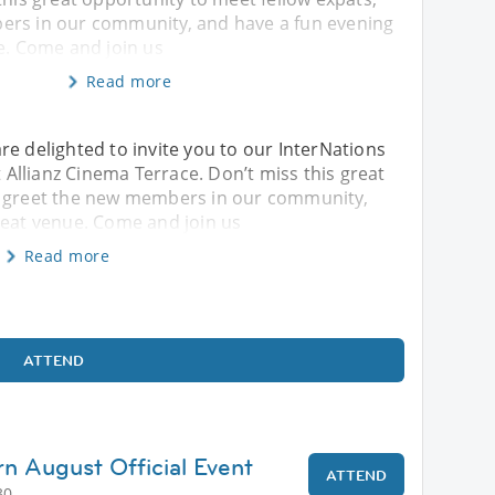
ers in our community, and have a fun evening
e. Come and join us
Read more
re delighted to invite you to our InterNations
Allianz Cinema Terrace. Don’t miss this great
, greet the new members in our community,
reat venue. Come and join us
Read more
ATTEND
rn August Official Event
ATTEND
30