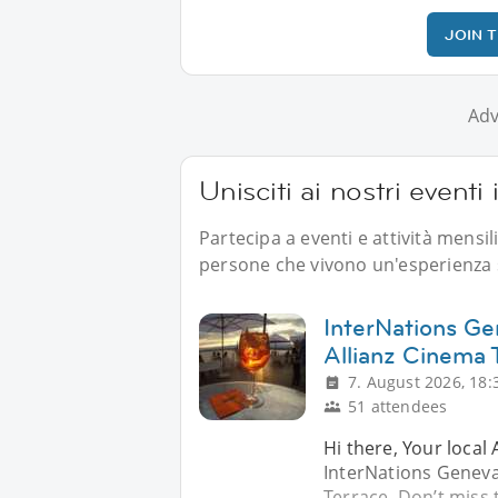
JOIN 
Adv
Unisciti ai nostri eventi 
Partecipa a eventi e attività mensil
persone che vivono un'esperienza s
InterNations Ge
Allianz Cinema 
7. August 2026, 18:
51 attendees
Hi there, Your local
InterNations Geneva
Terrace. Don’t miss 