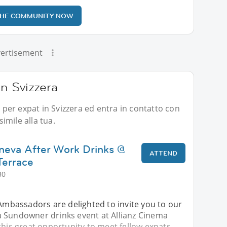
THE COMMUNITY NOW
ertisement
in Svizzera
i per expat in Svizzera ed entra in contatto con
imile alla tua.
neva After Work Drinks @
ATTEND
Terrace
30
 Ambassadors are delighted to invite you to our
 Sundowner drinks event at Allianz Cinema
this great opportunity to meet fellow expats,