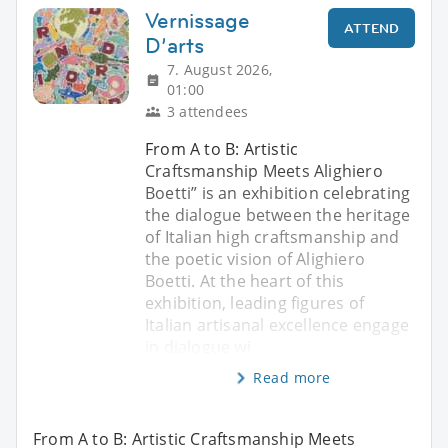
Vernissage
ATTEND
D’arts
7. August 2026,
01:00
3 attendees
From A to B: Artistic
Craftsmanship Meets Alighiero
Boetti” is an exhibition celebrating
the dialogue between the heritage
of Italian high craftsmanship and
the poetic vision of Alighiero
Boetti. At the heart of this
exhibition, leading figures of
Italian artisanal excellence engage
in dialogue wi
Read more
From A to B: Artistic Craftsmanship Meets