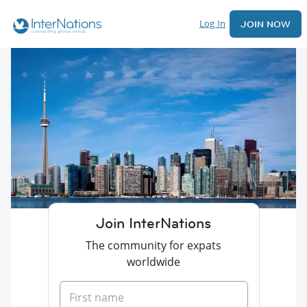
Log In
JOIN NOW
Join InterNations
The community for expats
worldwide