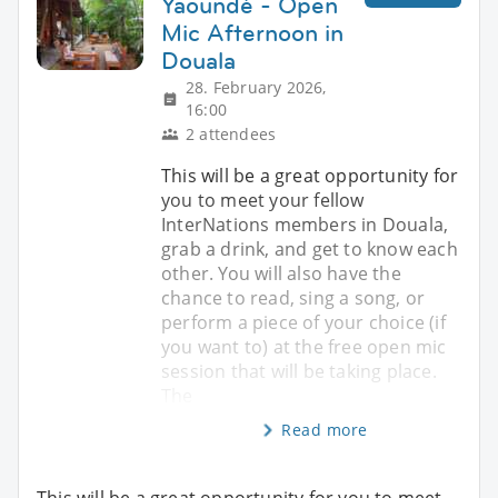
Yaoundé - Open
Mic Afternoon in
Douala
28. February 2026,
16:00
2 attendees
This will be a great opportunity for
you to meet your fellow
InterNations members in Douala,
grab a drink, and get to know each
other. You will also have the
chance to read, sing a song, or
perform a piece of your choice (if
you want to) at the free open mic
session that will be taking place.
The
Read more
This will be a great opportunity for you to meet