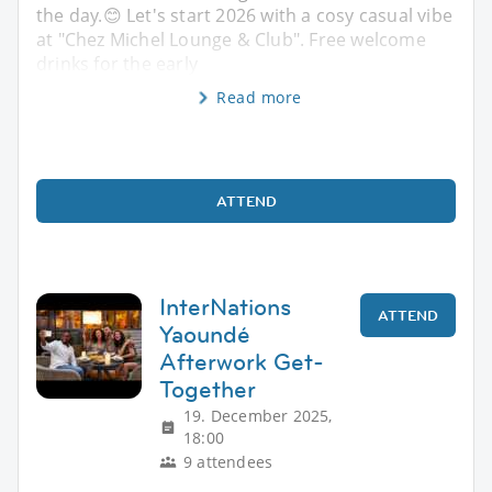
the day.😊 Let's start 2026 with a cosy casual vibe
at "Chez Michel Lounge & Club". Free welcome
drinks for the early
Read more
ATTEND
InterNations
ATTEND
Yaoundé
Afterwork Get-
Together
19. December 2025,
18:00
9 attendees