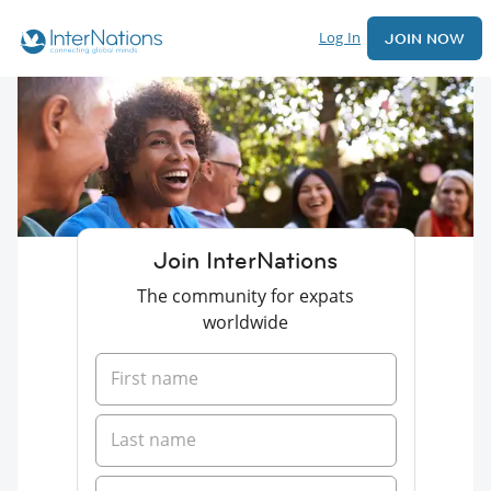
Log In
JOIN NOW
Join InterNations
The community for expats
worldwide