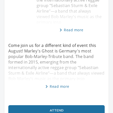
the internationally active reggae
group "Sebastian Sturm & Exile
Airline"—a band that always
viewed Bob Marley’s music as the
primary insp
Read more
Come join us for a different kind of event this
August! Marley's Ghost is Germany's most
popular Bob-Marley-Tribute band. The band
formed in 2015, emerging from the
internationally active reggae group "Sebastian
Sturm & Exile Airline"—a band that always viewed
Bob Marley’s music as the primary insp
Read more
ATTEND