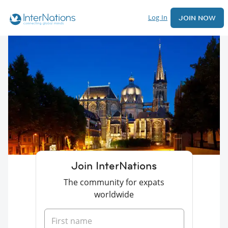
Log In
JOIN NOW
Join InterNations
The community for expats
worldwide