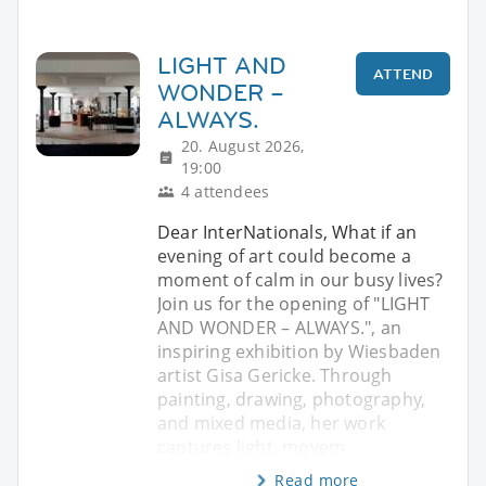
LIGHT AND
ATTEND
WONDER –
ALWAYS.
20. August 2026,
19:00
4 attendees
Dear InterNationals, What if an
evening of art could become a
moment of calm in our busy lives?
Join us for the opening of "LIGHT
AND WONDER – ALWAYS.", an
inspiring exhibition by Wiesbaden
artist Gisa Gericke. Through
painting, drawing, photography,
and mixed media, her work
captures light, movem
Read more