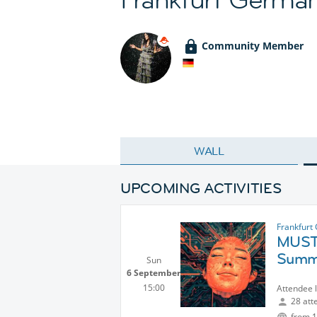
Community Member
WALL
UPCOMING ACTIVITIES
Frankfurt
MUST
Summe
Sun
6 September
15:00
Attendee 
28 att
from 1