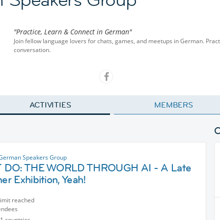
"Practice, Learn & Connect in German"
Join fellow language lovers for chats, games, and meetups in German. Pract
conversation.
ACTIVITIES
MEMBERS
 German Speakers Group
 DO: THE WORLD THROUGH AI - A Late
r Exhibition, Yeah!
limit reached
endees
1 countries