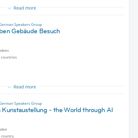
Read more
ag Nachmittag erkunden.
Forever
 German Speakers Group
rben Gebäude Besuch
ndees
 countries
en.
Read more
amstag Nachmittag erkunden.
le veröffentlicht. Die Anzahl der Teilnehmer wird abweichen.
Goethe-Universität Campus Besuch .
teressant finde – und freue mich, wenn andere Leute daran
 German Speakers Group
 Kunstaustellung - the World through AI
ndee
 country