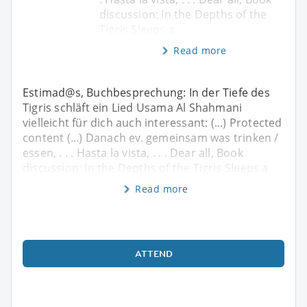
discussion: In the Depths of the
Tigris Sleeps a
Read more
Estimad@s, Buchbesprechung: In der Tiefe des
Tigris schläft ein Lied Usama Al Shahmani
vielleicht für dich auch interessant: (...) Protected
content (...) Danach ev. gemeinsam was trinken /
essen, . . . Hasta la vista, . . . Dear all, Book
discussion: In the Depths of the Tigris Sleeps a
Read more
ATTEND