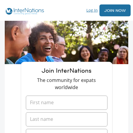
Log In
JOIN NOW
Join InterNations
The community for expats
worldwide