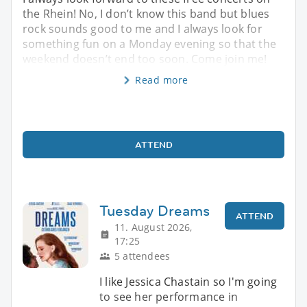
the Rhein! No, I don’t know this band but blues
rock sounds good to me and I always look for
something fun on a Monday evening so that the
weekend doesn’t end too soon. Come join me!
Read more
ATTEND
Tuesday Dreams
ATTEND
11. August 2026,
17:25
5 attendees
I like Jessica Chastain so I'm going
to see her performance in