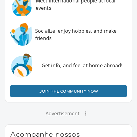
Meet international people at local
events
Socialize, enjoy hobbies, and make
friends
Get info, and feel at home abroad!
JOIN THE COMMUNITY NOW
Advertisement
Acompanhe nossos