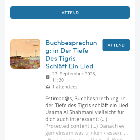
ATTEND
Buchbesprechun
ATTEND
g: in Der Tiefe
Des Tigris
Schläft Ein Lied
27. September 2026,
11:30
1 attendees
Estimad@s, Buchbesprechung: In
der Tiefe des Tigris schläft ein Lied
Usama Al Shahmani vielleicht für
dich auch interessant: (...)
Protected content (...) Danach ev.
gemeinsam was trinken / essen, . .
. Hasta la vista, . . . Dear all, Book