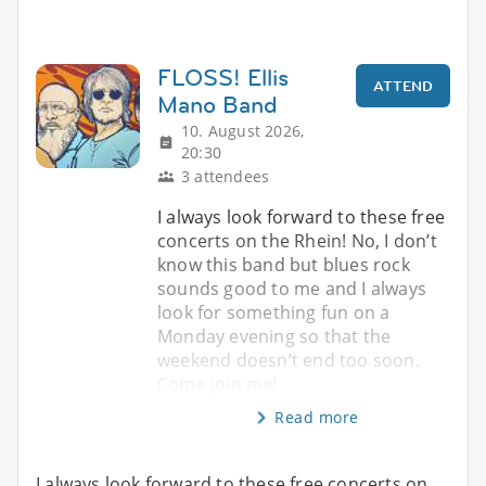
FLOSS! Ellis
ATTEND
Mano Band
10. August 2026,
20:30
3 attendees
I always look forward to these free
concerts on the Rhein! No, I don’t
know this band but blues rock
sounds good to me and I always
look for something fun on a
Monday evening so that the
weekend doesn’t end too soon.
Come join me!
Read more
I always look forward to these free concerts on