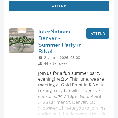
ATTEND
InterNations
ATTEND
Denver -
Summer Party in
RiNo!
21. June 2026, 03:00
44 attendees
Join us for a fun summer party
evening! ☀️⛱️🎉 This June, we are
meeting at Gold Point in RiNo, a
trendy, cozy bar with inventive
cocktails. 🍹 7-10pm Gold Point
3126 Larimer St, Denver, CO
❗️However... I invite you to join me
earlier at Ratio Beerworks to kick