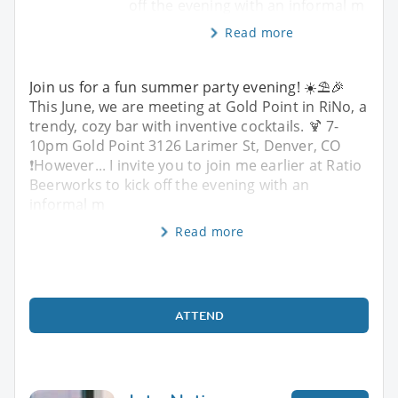
off the evening with an informal m
Read more
Join us for a fun summer party evening! ☀️⛱️🎉
This June, we are meeting at Gold Point in RiNo, a
trendy, cozy bar with inventive cocktails. 🍹 7-
10pm Gold Point 3126 Larimer St, Denver, CO
❗️However... I invite you to join me earlier at Ratio
Beerworks to kick off the evening with an
informal m
Read more
ATTEND