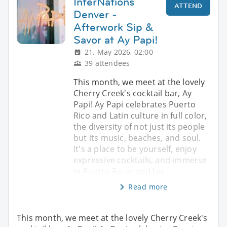
InterNations
ATTEND
Denver -
Afterwork Sip &
Savor at Ay Papi!
21. May 2026, 02:00
39 attendees
This month, we meet at the lovely
Cherry Creek's cocktail bar, Ay
Papi! Ay Papi celebrates Puerto
Rico and Latin culture in full color,
the diversity of not just its people
but its music, beaches, and soul.
It's a place to be yourself, enjoy
expressive cocktails, and immerse
in Puerto Rican and Lat
Read more
This month, we meet at the lovely Cherry Creek's