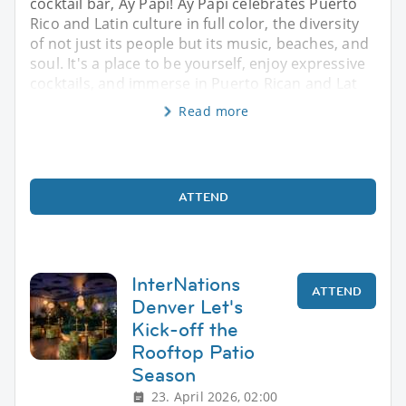
cocktail bar, Ay Papi! Ay Papi celebrates Puerto
Rico and Latin culture in full color, the diversity
of not just its people but its music, beaches, and
soul. It's a place to be yourself, enjoy expressive
cocktails, and immerse in Puerto Rican and Lat
Read more
ATTEND
InterNations
ATTEND
Denver Let's
Kick-off the
Rooftop Patio
Season
23. April 2026, 02:00