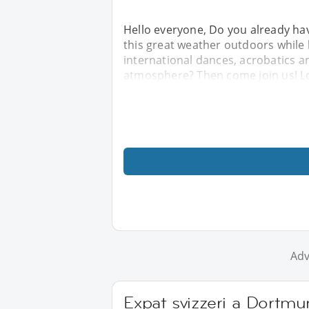
Hello everyone, Do you already ha
this great weather outdoors while 
international dances, acrobatics and
atmosphere? Then come join us! Lo
Adv
Expat svizzeri a Dortmu