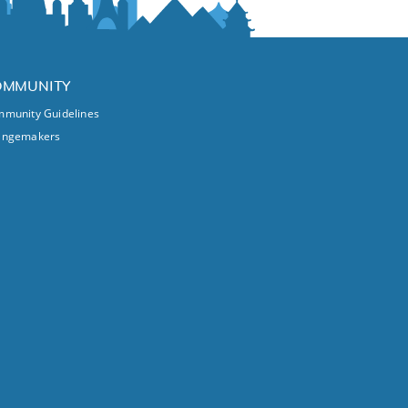
OMMUNITY
munity Guidelines
angemakers