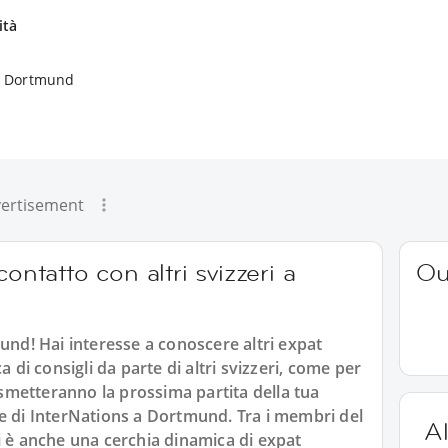
ità
 a Dortmund
ertisement
ontatto con altri svizzeri a
Ou
und! Hai interesse a conoscere altri expat
a di consigli da parte di altri svizzeri, come per
metteranno la prossima partita della tua
e di InterNations a Dortmund. Tra i membri del
Al
i è anche una cerchia dinamica di expat