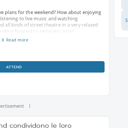
ve plans for the weekend? How about enjoying
listening to live music and watching
S
 all kinds of street theatre in a very relaxed
oking forward to seing you soon!
Read more
ATTEND
ertisement
nd condividono le loro