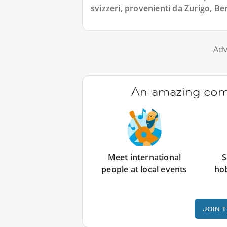
svizzeri, provenienti da Zurigo, Ber
Adv
An amazing comm
Meet international
S
people at local events
ho
JOIN 