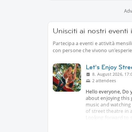
Adv
Unisciti ai nostri event
Partecipa a eventi e attività mensi
con persone che vivono un'esperien
Let's Enjoy Str
8. August 2026, 17:
2 attendees
Hello everyone, Do 
about enjoying this 
music and watching i
of street theatre in
Looking forward to 