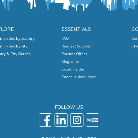
PLORE
ESSENTIALS
C
unities by country
FAQ
Com
unities by city
Request Support
Ch
try & City Guides
Partner Offers
Magazine
Expat Insider
Cancel subscription
FOLLOW US