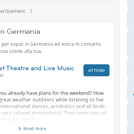
ertisement
i in Germania
li per expat in Germania ed entra in contatto
za simile alla tua.
eet Theatre and Live Music
ATTEND
00
you already have plans for the weekend? How
great weather outdoors while listening to live
nternational dances, acrobatics and all kinds
 a very relaxed atmosphere? Then come join us!
seing you soon!
Read more