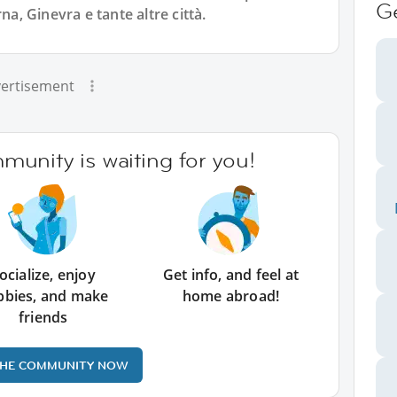
G
na, Ginevra e tante altre città.
ertisement
unity is waiting for you!
ocialize, enjoy
Get info, and feel at
bbies, and make
home abroad!
friends
THE COMMUNITY NOW