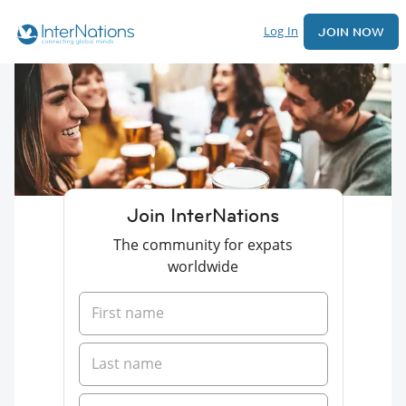
Log In
JOIN NOW
Join InterNations
The community for expats
worldwide