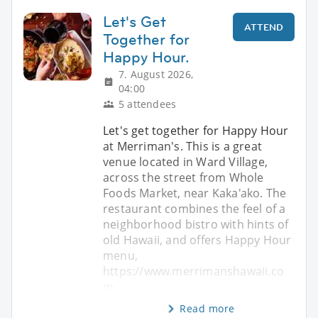
Let's Get
ATTEND
Together for
Happy Hour.
7. August 2026,
04:00
5 attendees
Let's get together for Happy Hour
at Merriman's. This is a great
venue located in Ward Village,
across the street from Whole
Foods Market, near Kaka'ako. The
restaurant combines the feel of a
neighborhood bistro with hints of
old Hawaii, and offers Happy Hour
menu,
https://www.merrimanshawaii.co
m
Read more