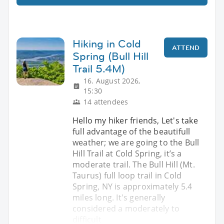
Hiking in Cold
ATTEND
Spring (Bull Hill
Trail 5.4M)
16. August 2026,
15:30
14 attendees
Hello my hiker friends, Let's take
full advantage of the beautifull
weather; we are going to the Bull
Hill Trail at Cold Spring, it’s a
moderate trail. The Bull Hill (Mt.
Taurus) full loop trail in Cold
Spring, NY is approximately 5.4
miles long. It's generally
considered a moderately to
difficult