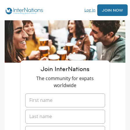
Log In
JOIN NOW
Join InterNations
The community for expats
worldwide