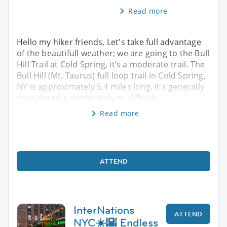
Read more
Hello my hiker friends, Let's take full advantage
of the beautifull weather; we are going to the Bull
Hill Trail at Cold Spring, it’s a moderate trail. The
Bull Hill (Mt. Taurus) full loop trail in Cold Spring,
NY is approximately 5.4 miles long. It's generally
considered a moderately to difficult
Read more
ATTEND
InterNations
ATTEND
NYC☀️🌇 Endless