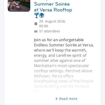
Summer Soirée
at Versa Rooftop
🍸🌍
29. August 2026,
00:00
57 attendees
Join us for an unforgettable
Endless Summer Soirée at Versa,
where we'll keep the warmth,
energy, and carefree spirit of
summer alive against one of
Manhattan's most spectacular
rooftop settings. Perched above
Midtown, Versa offers
breathtaking views of the Empire
State Building and the Hudson
Rive
Read more