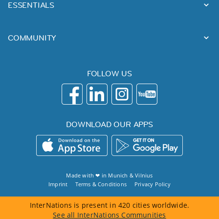
ESSENTIALS
COMMUNITY
FOLLOW US
DOWNLOAD OUR APPS
Made with ❤ in
Munich
&
Vilnius
Imprint
Terms & Conditions
Privacy Policy
InterNations is present in 420 cities worldwide.
See all InterNations Communities