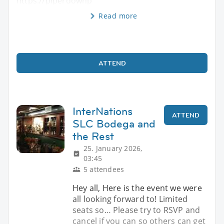
https://piperdownp
Read more
ATTEND
InterNations
ATTEND
SLC Bodega and
the Rest
25. January 2026,
03:45
5 attendees
Hey all, Here is the event we were
all looking forward to! Limited
seats so… Please try to RSVP and
cancel if you can so others can get