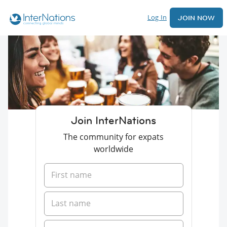
Log In
JOIN NOW
Join InterNations
The community for expats
worldwide