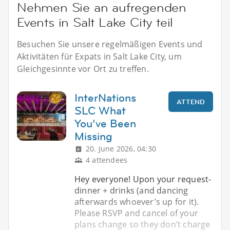
Nehmen Sie an aufregenden
Events in Salt Lake City teil
Besuchen Sie unsere regelmäßigen Events und
Aktivitäten für Expats in Salt Lake City, um
Gleichgesinnte vor Ort zu treffen.
InterNations
ATTEND
SLC What
You’ve Been
Missing
20. June 2026, 04:30
4 attendees
Hey everyone! Upon your request-
dinner + drinks (and dancing
afterwards whoever’s up for it).
Please RSVP and cancel of your
plans change so they don’t charge