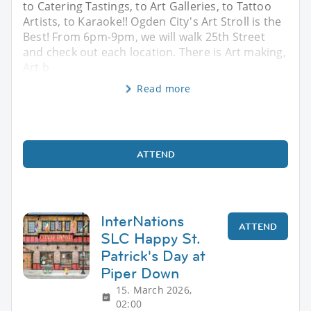
to Catering Tastings, to Art Galleries, to Tattoo
Artists, to Karaoke!! Ogden City's Art Stroll is the
Best! From 6pm-9pm, we will walk 25th Street
and check out each location. There is Art making,
Art b
Read more
ATTEND
InterNations
ATTEND
SLC Happy St.
Patrick's Day at
Piper Down
15. March 2026,
02:00