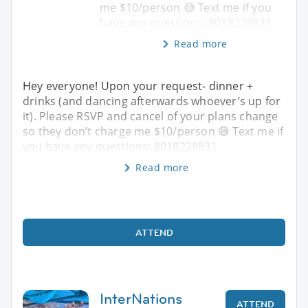
me $10/person 😅 Text me if you
have any questions: 8018228831
Read more
Hey everyone! Upon your request- dinner +
drinks (and dancing afterwards whoever’s up for
it). Please RSVP and cancel of your plans change
so they don’t charge me $10/person 😅 Text me if
you have any questions: 8018228831
Read more
ATTEND
InterNations
ATTEND