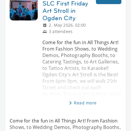
SLC First Friday
Art Stroll in
Ogden City
2. May 2026, 02:00
3 attendees
Come for the fun in All Things Art!
From Fashion Shows, to Wedding
Demos, Photography Booths, to
Catering Tastings, to Art Galleries,
to Tattoo Artists, to Karaoke!!
Ogden City's Art Stroll is the Best!
From 6pm-9pm, we will walk 25th
Street and check out each
location. There is Art making, Art b
Read more
Come for the fun in All Things Art! From Fashion
Shows, to Wedding Demos, Photography Booths,