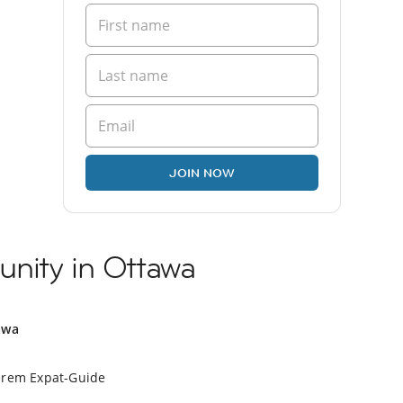
JOIN NOW
nity in Ottawa
awa
erem Expat-Guide