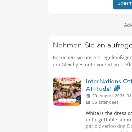
JOIN 
Adv
Nehmen Sie an aufregen
Besuchen Sie unsere regelmäßigen 
um Gleichgesinnte vor Ort zu treff
InterNations Ot
Attitude! 🌈
20. August 2026, 01
56 attendees
White is the dress co
unforgettable summe
patio overlooking D