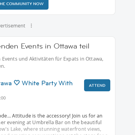
THE COMMUNITY NOW
ertisement
den Events in Ottawa teil
Events und Aktivitäten für Expats in Ottawa,
en.
tawa 🤍 White Party With
ATTEND
:00
de... Attitude is the accessory! Join us for an
r evening at Umbrella Bar on the beautiful
ow's Lake, where stunning waterfront views,