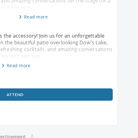
, and amazing conversations set the stage for a
isn't just ano
Read more
is the accessory! Join us for an unforgettable
 the beautiful patio overlooking Dow's Lake,
refreshing cocktails, and amazing conversations
This isn't just ano
Read more
ATTEND
ertisement