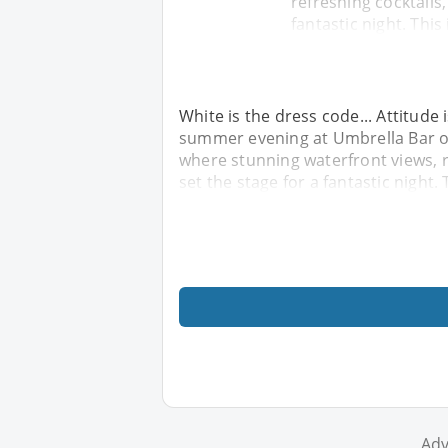
refreshing cocktails
fantastic night. This 
White is the dress code... Attitude 
summer evening at Umbrella Bar on
where stunning waterfront views, 
set the stage for a fantastic night. 
Adv