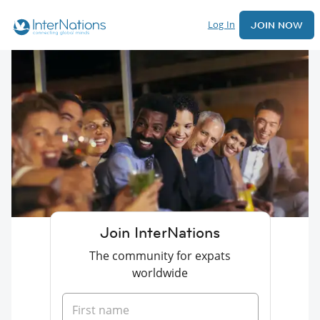
Log In
JOIN NOW
Join InterNations
The community for expats
worldwide