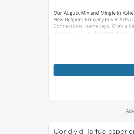
Our August Mix and Mingle in Ashevi
New Belgium Brewery (River Arts Dis
Connections' name tags. Grab a bev
also be out front if anyone wants a 
Adv
Condividi la tua esperien