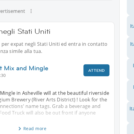
ertisement
I
negli Stati Uniti
i per expat negli Stati Uniti ed entra in contatto
I
za simile alla tua.
t Mix and Mingle
ATTEND
:30
ngle in Asheville will at the beautiful riverside
m Brewery (River Arts District) ! Look for the
onnections' name tags. Grab a beverage and
It
 Food Truck will also be out front if anyone
Read more