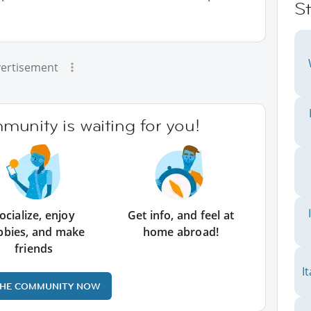
St
ertisement
unity is waiting for you!
ocialize, enjoy
Get info, and feel at
bbies, and make
home abroad!
friends
I
THE COMMUNITY NOW