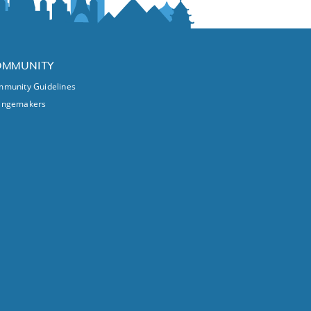
OMMUNITY
munity Guidelines
angemakers