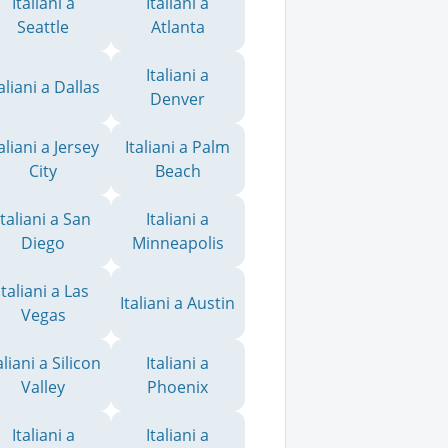
Italiani a
Italiani a
Seattle
Atlanta
Italiani a
taliani a Dallas
Denver
taliani a Jersey
Italiani a Palm
City
Beach
Italiani a San
Italiani a
Diego
Minneapolis
Italiani a Las
Italiani a Austin
Vegas
aliani a Silicon
Italiani a
Valley
Phoenix
Italiani a
Italiani a