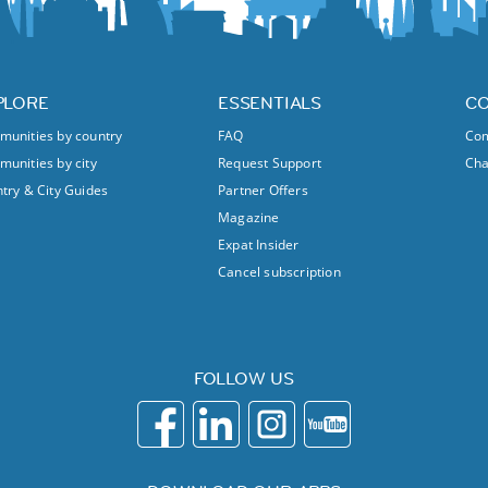
PLORE
ESSENTIALS
C
unities by country
FAQ
Com
unities by city
Request Support
Ch
try & City Guides
Partner Offers
Magazine
Expat Insider
Cancel subscription
FOLLOW US