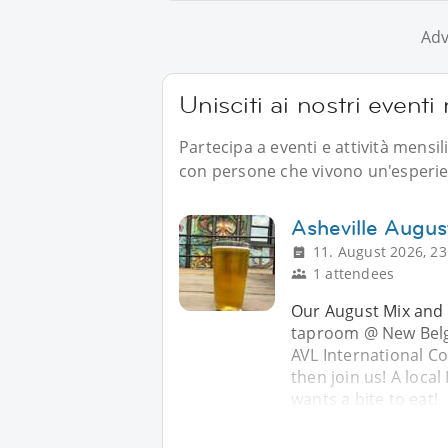
Adv
Unisciti ai nostri eventi 
Partecipa a eventi e attività mensil
con persone che vivono un'esperien
Asheville Augus
11. August 2026, 23
1 attendees
Our August Mix and Mi
taproom @ New Belgiu
AVL International C
then join us! A local
wants a bite to eat!