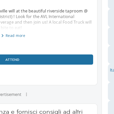
lle will at the beautiful riverside taproom @
trict) ! Look for the AVL International
erage and then join us! A local Food Truck will
bite to eat!
Read more
ATTEND
It
ertisement
za e fornisci consigli ad altri