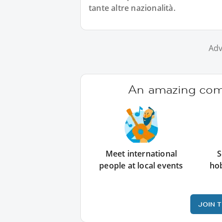
tante altre nazionalità.
Adv
An amazing comm
Meet international
S
people at local events
ho
JOIN 